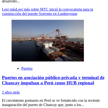
desarrollo...
Leer más
Leer más sobre MTC inició la convocatoria para la
construcción del puente Sorronto en Lambayeque
Puertos
Puertos en asociación público-privada y terminal de
Chancay impulsan a Perú como HUB regional
2 años atrás
El crecimiento portuario en Perú se ve fortalecido con la reciente
inauguración del puerto de Chancay que, junto a los...