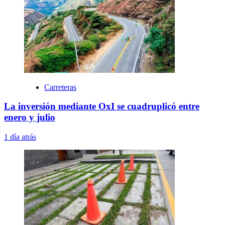
Carreteras
La inversión mediante OxI se cuadruplicó entre
enero y julio
1 día atrás