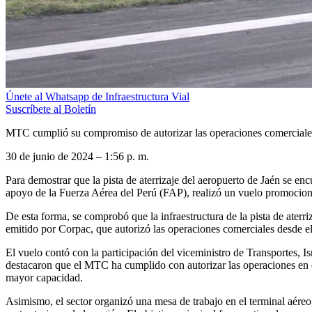
Únete al Whatsapp de Infraestructura Vial
Suscríbete al Boletín
MTC cumplió su compromiso de autorizar las operaciones comerciales
30 de junio de 2024 – 1:56 p. m.
Para demostrar que la pista de aterrizaje del aeropuerto de Jaén se en
apoyo de la Fuerza Aérea del Perú (FAP), realizó un vuelo promociona
De esta forma, se comprobó que la infraestructura de la pista de ate
emitido por Corpac, que autorizó las operaciones comerciales desde el
El vuelo contó con la participación del viceministro de Transportes, I
destacaron que el MTC ha cumplido con autorizar las operaciones en e
mayor capacidad.
Asimismo, el sector organizó una mesa de trabajo en el terminal aéreo,