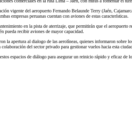
eraciones comerciales en la ruta Lima – Jaén, con miras a fomentar el tur
rización vigente del aeropuerto Fernando Belaunde Terry (Jaén, Cajamar
 ambas empresas peruanas cuentan con aviones de estas características.
antenimiento en la pista de aterrizaje, que permitirán que el aeropuert
aén pueda recibir aviones de mayor capacidad.
ron la apertura al dialogo de las aerolíneas, quienes informaron sobre l
la colaboración del sector privado para gestionar vuelos hacia esta ciuda
os espacios de diálogo para asegurar un reinicio rápido y eficaz de los