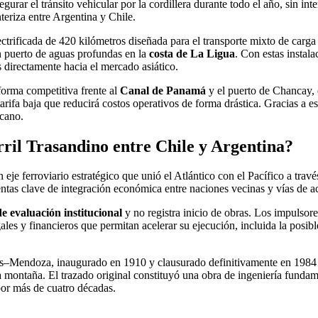
egurar el tránsito vehicular por la cordillera durante todo el año, sin in
nteriza entre Argentina y Chile.
ctrificada de 420 kilómetros diseñada para el transporte mixto de carga
n puerto de aguas profundas en la
costa de La Ligua
. Con estas instala
 directamente hacia el mercado asiático.
aforma competitiva frente al
Canal de Panamá
y el puerto de Chancay, 
rifa baja que reducirá costos operativos de forma drástica. Gracias a e
icano.
ril Trasandino entre Chile y Argentina?
 eje ferroviario estratégico que unió el Atlántico con el Pacífico a travé
tas clave de integración económica entre naciones vecinas y vías de ac
e evaluación institucional
y no registra inicio de obras. Los impulsore
ales y financieros que permitan acelerar su ejecución, incluida la posib
des–Mendoza, inaugurado en 1910 y clausurado definitivamente en 1984 
ta montaña. El trazado original constituyó una obra de ingeniería funda
por más de cuatro décadas.