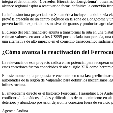
integra el denominado
‘Corredor Bioceánico Longotoma’
, busca as
alcance regional aspira a reactivar de forma definitiva la conexión fro
La infraestructura proyectada en Sudamérica incluye una doble vía ele
prevé la creación de un centro logístico en la zona de Longotoma y u
prevén facilitar exportaciones masivas de granos y productos agrícolas
El diseño del plan financiero apunta a transformar la ruta en una plat
estiman valores cercanos a los US$95 por tonelada transportada, una ta
una alternativa de alto impacto en el comercio transoceánico sudamer
¿Cómo avanza la reactivación del Ferrocar
La relevancia de este proyecto radica en su potencial para recuperar un
estos corredores fueron concebidos desde el siglo XIX como herramien
En este momento, la propuesta se encuentra en
una fase preliminar d
autoridades de la región de Valparaíso para definir los mecanismos leg
infraestructura.
El antecedente directo es el histórico Ferrocarril Trasandino Los An
conflictos diplomáticos, aludes y dificultades de mantenimiento en al
deterioro y abandono posterior dejaron la conexión fuera de servicio 
Agencia Andina