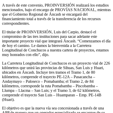
A través de este convenio, PROINVERSIÓN realizará los estudios
mencionados, bajo el encargo de PROVÍAS NACIONAL, mientras
que el Gobierno Regional de Áncash se encargará del
financiamiento total a través de la transferencia de los recursos
correspondientes.
El titular de PROINVERSIÓN, Luis del Carpio, destacó el
compromiso de las tres instituciones para sacar adelante este
importante proyecto vial que integrará Áncash. “Comenzamos el día
de hoy el camino. Le damos la bienvenida a la Carretera
Longitudinal de Conchucos a nuestra cartera de proyectos, estamos
muy honrados con ello”, dijo.
La Carretera Longitudinal de Conchucos es un proyecto vial de 226
kilómetros que unirá las provincias de Sihuas, San Luis y Huari,
ubicados en Áncash. Incluye tres tramos el Tramo 1, de 80
kilómetros, comprende el trayecto PE-12A – Pasacancha –
Andaymayo – Paloseco – Pomabamba; el Tramo 2, de 84
kilómetros, corresponde la ruta Pomabamba – Piscobamba –
Llumpa – Llacma – San Luis; y el Tramo 3, de 62 kilómetros,
comprende el trayecto San Luis – Huamparan – Emp. PE-14B
(Huari).
El objetivo es que la nueva vía sea concesionada a través de una
APP de manera que un operador especializado se encargue de su