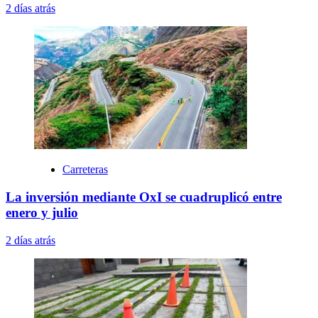
2 días atrás
Carreteras
La inversión mediante OxI se cuadruplicó entre
enero y julio
2 días atrás