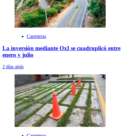
Carreteras
La inversión mediante OxI se cuadruplicó entre
enero y julio
2 días atrás
Carreteras