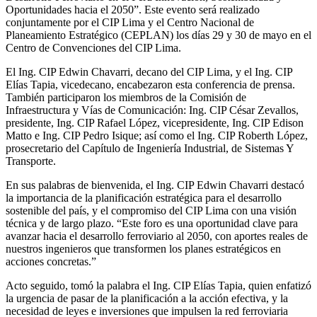
Oportunidades hacia el 2050”. Este evento será realizado
conjuntamente por el CIP Lima y el Centro Nacional de
Planeamiento Estratégico (CEPLAN) los días 29 y 30 de mayo en el
Centro de Convenciones del CIP Lima.
El Ing. CIP Edwin Chavarri, decano del CIP Lima, y el Ing. CIP
Elías Tapia, vicedecano, encabezaron esta conferencia de prensa.
También participaron los miembros de la Comisión de
Infraestructura y Vías de Comunicación: Ing. CIP César Zevallos,
presidente, Ing. CIP Rafael López, vicepresidente, Ing. CIP Edison
Matto e Ing. CIP Pedro Isique; así como el Ing. CIP Roberth López,
prosecretario del Capítulo de Ingeniería Industrial, de Sistemas Y
Transporte.
En sus palabras de bienvenida, el Ing. CIP Edwin Chavarri destacó
la importancia de la planificación estratégica para el desarrollo
sostenible del país, y el compromiso del CIP Lima con una visión
técnica y de largo plazo. “Este foro es una oportunidad clave para
avanzar hacia el desarrollo ferroviario al 2050, con aportes reales de
nuestros ingenieros que transformen los planes estratégicos en
acciones concretas.”
Acto seguido, tomó la palabra el Ing. CIP Elías Tapia, quien enfatizó
la urgencia de pasar de la planificación a la acción efectiva, y la
necesidad de leyes e inversiones que impulsen la red ferroviaria