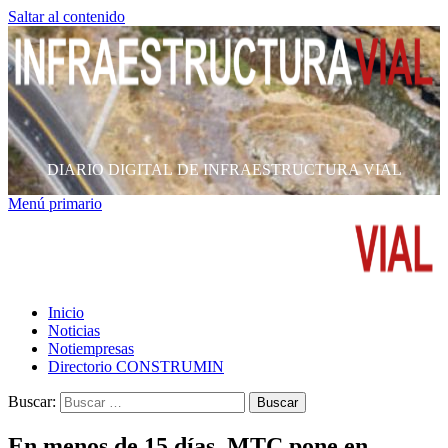
Saltar al contenido
DIARIO DIGITAL DE INFRAESTRUCTURA VIAL
Menú primario
Inicio
Noticias
Notiempresas
Directorio CONSTRUMIN
Buscar:
En menos de 15 días, MTC pone en