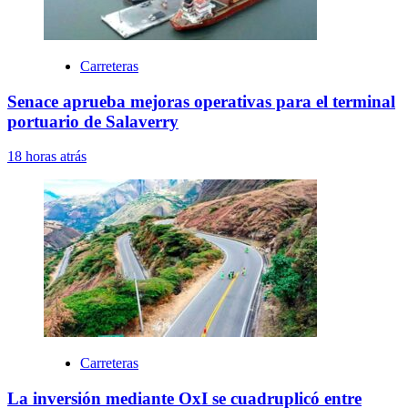
Carreteras
Senace aprueba mejoras operativas para el terminal
portuario de Salaverry
18 horas atrás
Carreteras
La inversión mediante OxI se cuadruplicó entre