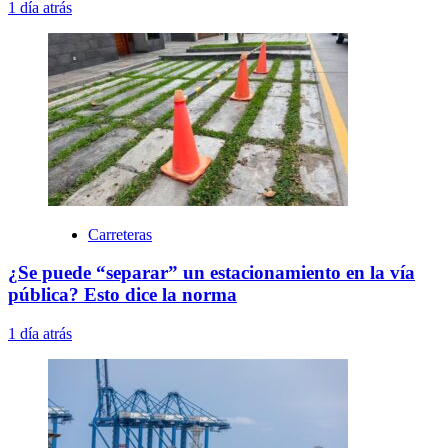
1 día atrás
Carreteras
¿Se puede “separar” un estacionamiento en la vía
pública? Esto dice la norma
1 día atrás