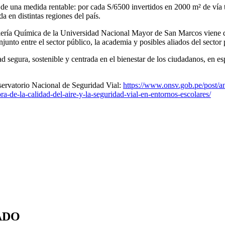
 de una medida rentable: por cada S/6500 invertidos en 2000 m² de vía t
da en distintas regiones del país.
niería Química de la Universidad Nacional Mayor de San Marcos viene 
unto entre el sector público, la academia y posibles aliados del sector 
segura, sostenible y centrada en el bienestar de los ciudadanos, en esp
bservatorio Nacional de Seguridad Vial:
https://www.onsv.gob.pe/post/an
ra-de-la-calidad-del-aire-y-la-seguridad-vial-en-entornos-escolares/
ADO