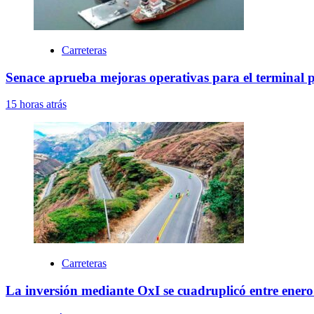
Carreteras
Senace aprueba mejoras operativas para el terminal 
15 horas atrás
Carreteras
La inversión mediante OxI se cuadruplicó entre enero 