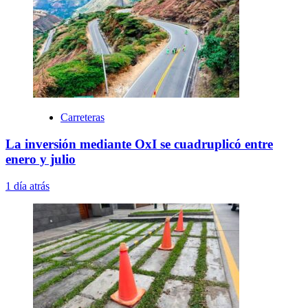
Carreteras
La inversión mediante OxI se cuadruplicó entre
enero y julio
1 día atrás