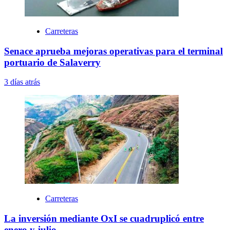
Carreteras
Senace aprueba mejoras operativas para el terminal
portuario de Salaverry
3 días atrás
Carreteras
La inversión mediante OxI se cuadruplicó entre
enero y julio