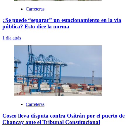
Carreteras
¿Se puede “separar” un estacionamiento en la vía
pública? Esto dice la norma
1 día atrás
Carreteras
Cosco lleva disputa contra Ositrán por el puerto de
Chancay ante el Tribunal Constitucional