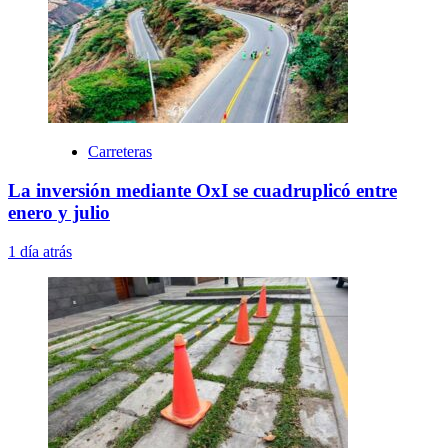
Carreteras
La inversión mediante OxI se cuadruplicó entre
enero y julio
1 día atrás