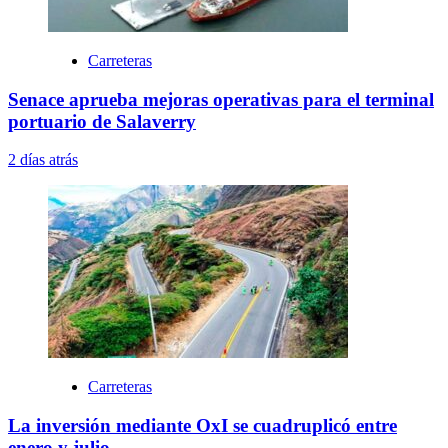
Carreteras
Senace aprueba mejoras operativas para el terminal
portuario de Salaverry
2 días atrás
Carreteras
La inversión mediante OxI se cuadruplicó entre
enero y julio