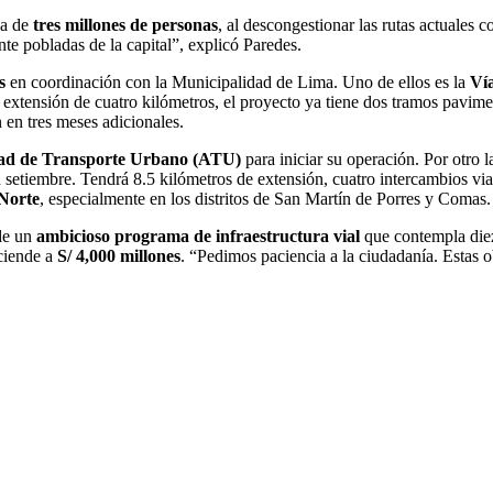
ca de
tres millones de personas
, al descongestionar las rutas actuales
te pobladas de la capital”, explicó Paredes.
s
en coordinación con la Municipalidad de Lima. Uno de ellos es la
Ví
extensión de cuatro kilómetros, el proyecto ya tiene dos tramos pavim
n en tres meses adicionales.
ad de Transporte Urbano (ATU)
para iniciar su operación. Por otro l
setiembre. Tendrá 8.5 kilómetros de extensión, cuatro intercambios via
 Norte
, especialmente en los distritos de San Martín de Porres y Comas.
 de un
ambicioso programa de infraestructura vial
que contempla diez
sciende a
S/ 4,000 millones
. “Pedimos paciencia a la ciudadanía. Estas o