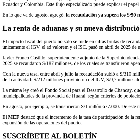
Ecuador y Colombia. Este flujo especializado puede explicar el papel
En lo que va de agosto, agregó,
la recaudación ya supera los S/50 m
La renta de aduanas y su nueva distribuci
El impacto fiscal del puerto no solo se mide en cifras brutas de recau
únicamente el IGV, el ad valorem y el ISC, pasó en abril de 2025 de 
Javier Franco Castillo, superintendente adjunto de la Superintendenc
2025 se recaudaron S/187 millones, de los cuales se transfirieron apen
Con la nueva tasa, entre abril y julio la recaudación subió a S/310 mil
de la actividad: S/212 millones provinieron del IGV, S/9,7 millones d
La misma ley creó el Fondo Social para el Desarrollo de Chancay, que
municipalidades de la provincia de Huaral, según criterios de población
En agosto, por ejemplo, se transfirieron S/1 millón 677.000. De este 
El
MEF
destacó que el incremento de la tasa de participación de la 
expansión de las operaciones del puerto.
SUSCRÍBETE AL BOLETÍN