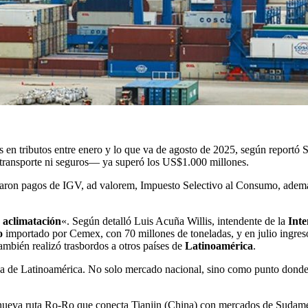
n tributos entre enero y lo que va de agosto de 2025, según reportó S
 transporte ni seguros— ya superó los US$1.000 millones.
raron pagos de IGV, ad valorem, Impuesto Selectivo al Consumo, adem
e
aclimatación
«. Según detalló Luis Acuña Willis, intendente de la
Int
o
importado por Cemex, con 70 millones de toneladas, y en julio ingres
también realizó trasbordos a otros países de
Latinoamérica
.
a de Latinoamérica. No solo mercado nacional, sino como punto donde 
 nueva ruta Ro-Ro que conecta Tianjin (China) con mercados de Sudamé