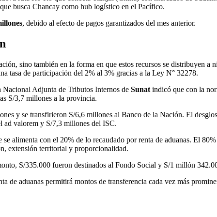
 que busca Chancay como hub logístico en el Pacífico.
illones
, debido al efecto de pagos garantizados del mes anterior.
ón
dación, sino también en la forma en que estos recursos se distribuyen a n
una tasa de participación del 2% al 3% gracias a la Ley N° 32278.
ia Nacional Adjunta de Tributos Internos de
Sunat
indicó que con la no
as S/3,7 millones a la provincia.
lones y se transfirieron S/6,6 millones al Banco de la Nación. El desglo
el ad valorem y S/7,3 millones del ISC.
 se alimenta con el 20% de lo recaudado por renta de aduanas. El 80% re
, extensión territorial y proporcionalidad.
monto, S/335.000 fueron destinados al Fondo Social y S/1 millón 342.00
renta de aduanas permitirá montos de transferencia cada vez más promine