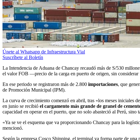
Únete al Whatsapp de Infraestructura Vial
Suscríbete al Boletín
La Intendencia de Aduana de Chancay recaudó más de S/530 millones e
el valor FOB —precio de la carga en puerto de origen, sin considerar
En ese periodo se registraron más de 2.800
importaciones
, que gene
de Promoción Municipal (IPM).
La curva de crecimiento comenzó en abril, tras «los meses iniciales d
en junio se recibió
el cargamento más grande de granel de cement
capacidad en operar en el puerto, que no solo abasteció al Perú, sino 
«Ya se ve el esquema que va proporcionando Chancay para la logístic
mencionó.
Según la empresa Cosco Shipping, el terminal ya forma parte de una