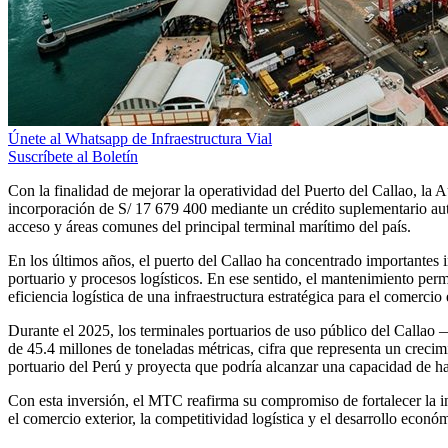
Únete al Whatsapp de Infraestructura Vial
Suscríbete al Boletín
Con la finalidad de mejorar la operatividad del Puerto del Callao, la
incorporación de S/ 17 679 400 mediante un crédito suplementario au
acceso y áreas comunes del principal terminal marítimo del país.
En los últimos años, el puerto del Callao ha concentrado importantes
portuario y procesos logísticos. En ese sentido, el mantenimiento per
eficiencia logística de una infraestructura estratégica para el comercio
Durante el 2025, los terminales portuarios de uso público del Call
de 45.4 millones de toneladas métricas, cifra que representa un creci
portuario del Perú y proyecta que podría alcanzar una capacidad de h
Con esta inversión, el MTC reafirma su compromiso de fortalecer la inf
el comercio exterior, la competitividad logística y el desarrollo económ