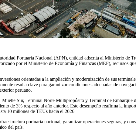
 Autoridad Portuaria Nacional (APN), entidad adscrita al Ministerio de
torizado por el Ministerio de Economía y Finanzas (MEF), recursos que
 inversiones orientadas a la ampliación y modernización de sus terminal
manente resulta clave para garantizar condiciones adecuadas de navegaci
 exterior peruano.
ao —Muelle Sur, Terminal Norte Multipropósito y Terminal de Embarqu
miento de 3% respecto al año anterior. Este desempeño reafirma la impor
asta 10 millones de TEUs hacia el 2026.
raestructura portuaria nacional, garantizar operaciones seguras, y cons
ico del país.