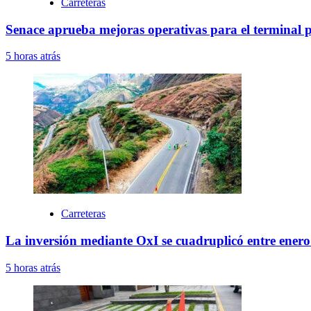
Carreteras
Senace aprueba mejoras operativas para el terminal 
5 horas atrás
Carreteras
La inversión mediante OxI se cuadruplicó entre enero 
5 horas atrás