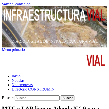
Saltar al contenido
DIARIO DIGITAL DE INFRAESTRUCTURA VIAL
Menú primario
Inicio
Noticias
Notiempresas
Directorio CONSTRUMIN
Buscar:
MTC y LAP firman Adenda N.° 9 para