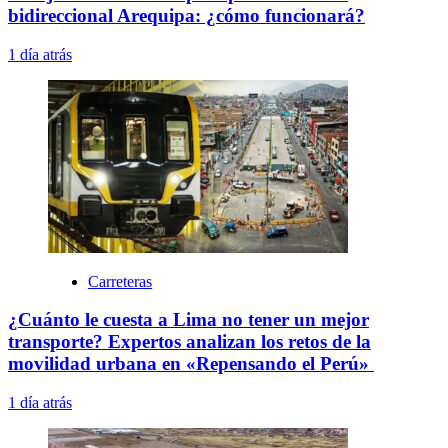
bidireccional Arequipa: ¿cómo funcionará?
1 día atrás
Carreteras
¿Cuánto le cuesta a Lima no tener un mejor
transporte? Expertos analizan los retos de la
movilidad urbana en «Repensando el Perú»
1 día atrás