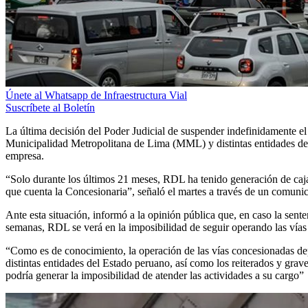
Únete al Whatsapp de Infraestructura Vial
Suscríbete al Boletín
La última decisión del Poder Judicial de suspender indefinidamente el 
Municipalidad Metropolitana de Lima (MML) y distintas entidades del
empresa.
“Solo durante los últimos 21 meses, RDL ha tenido generación de caja
que cuenta la Concesionaria”, señaló el martes a través de un comuni
Ante esta situación, informó a la opinión pública que, en caso la sent
semanas, RDL se verá en la imposibilidad de seguir operando las vías
“Como es de conocimiento, la operación de las vías concesionadas dep
distintas entidades del Estado peruano, así como los reiterados y gr
podría generar la imposibilidad de atender las actividades a su cargo”