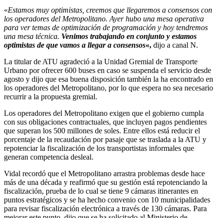
«
Estamos muy optimistas, creemos que llegaremos a consensos con
los operadores del Metropolitano. Ayer hubo una mesa operativa
para ver temas de optimización de programación y hoy tendremos
una mesa técnica.
Venimos trabajando en conjunto y estamos
optimistas de que vamos a llegar a consensos
«,
dijo a canal N.
La titular de ATU agradeció a la Unidad Gremial de Transporte
Urbano por ofrecer 600 buses en caso se suspenda el servicio desde
agosto y dijo que esa buena disposición también la ha encontrado en
los operadores del Metropolitano, por lo que espera no sea necesario
recurrir a la propuesta gremial.
Los operadores del Metropolitano exigen que el gobierno cumpla
con sus obligaciones contractuales, que incluyen pagos pendientes
que superan los 500 millones de soles. Entre ellos está reducir el
porcentaje de la recaudación por pasaje que se traslada a la ATU y
repotenciar la fiscalización de los transportistas informales que
generan competencia desleal.
Vidal recordó que el Metropolitano arrastra problemas desde hace
más de una década y reafirmó que su gestión está repotenciando la
fiscalización, prueba de lo cual se tiene 9 cámaras itinerantes en
puntos estratégicos y se ha hecho convenio con 10 municipalidades
para revisar fiscalización electrónica a través de 130 cámaras. Para
mejorar este punto, dijo que se ha solicitado al Ministerio de