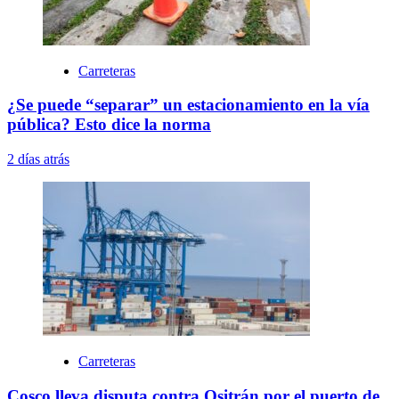
Carreteras
¿Se puede “separar” un estacionamiento en la vía
pública? Esto dice la norma
2 días atrás
Carreteras
Cosco lleva disputa contra Ositrán por el puerto de