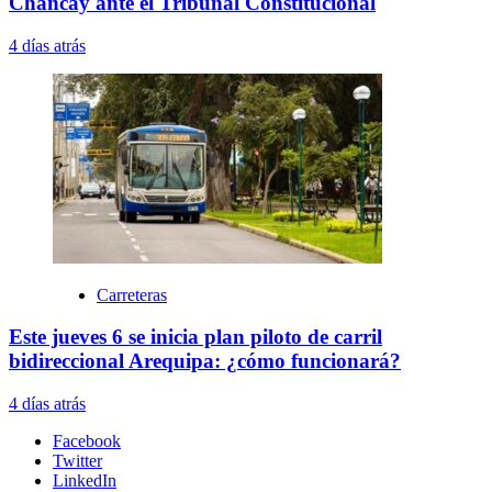
Chancay ante el Tribunal Constitucional
4 días atrás
Carreteras
Este jueves 6 se inicia plan piloto de carril
bidireccional Arequipa: ¿cómo funcionará?
4 días atrás
Facebook
Twitter
LinkedIn