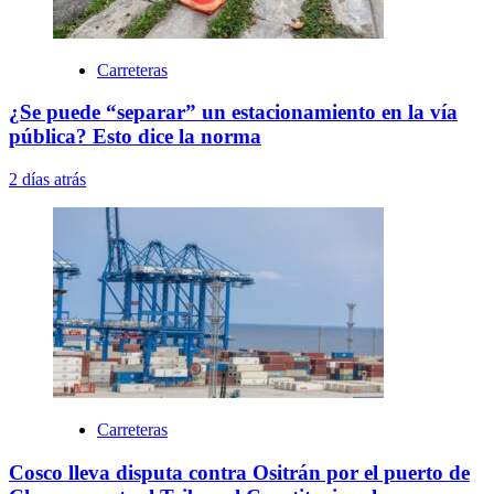
Carreteras
¿Se puede “separar” un estacionamiento en la vía
pública? Esto dice la norma
2 días atrás
Carreteras
Cosco lleva disputa contra Ositrán por el puerto de