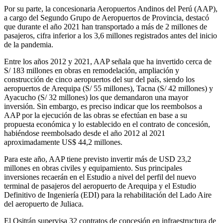
Por su parte, la concesionaria Aeropuertos Andinos del Perú (AAP),
a cargo del Segundo Grupo de Aeropuertos de Provincia, destacó
que durante el año 2021 han transportado a más de 2 millones de
pasajeros, cifra inferior a los 3,6 millones registrados antes del inicio
de la pandemia.
Entre los años 2012 y 2021, AAP señala que ha invertido cerca de
S/ 183 millones en obras en remodelación, ampliación y
construcción de cinco aeropuertos del sur del país, siendo los
aeropuertos de Arequipa (S/ 55 millones), Tacna (S/ 42 millones) y
Ayacucho (S/ 32 millones) los que demandaron una mayor
inversión. Sin embargo, es preciso indicar que los reembolsos a
AAP por la ejecución de las obras se efectúan en base a su
propuesta económica y lo establecido en el contrato de concesión,
habiéndose reembolsado desde el año 2012 al 2021
aproximadamente US$ 44,2 millones.
Para este año, AAP tiene previsto invertir más de USD 23,2
millones en obras civiles y equipamiento. Sus principales
inversiones recaerán en el Estudio a nivel del perfil del nuevo
terminal de pasajeros del aeropuerto de Arequipa y el Estudio
Definitivo de Ingeniería (EDI) para la rehabilitación del Lado Aire
del aeropuerto de Juliaca.
El Ositrán supervisa 32 contratos de concesión en infraestructura de