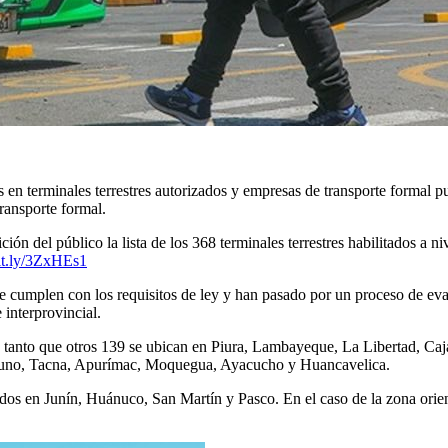
les en terminales terrestres autorizados y empresas de transporte formal p
transporte formal.
 del público la lista de los 368 terminales terrestres habilitados a niv
bit.ly/3ZxHEs1
ue cumplen con los requisitos de ley y han pasado por un proceso de eva
 interprovincial.
 en tanto que otros 139 se ubican en Piura, Lambayeque, La Libertad, 
, Puno, Tacna, Apurímac, Moquegua, Ayacucho y Huancavelica.
zados en Junín, Huánuco, San Martín y Pasco. En el caso de la zona orie