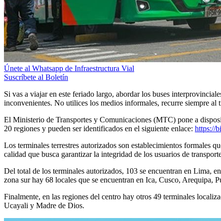
Únete al Whatsapp de Infraestructura Vial
Suscríbete al Boletín
Si vas a viajar en este feriado largo, abordar los buses interprovincia
inconvenientes. No utilices los medios informales, recurre siempre al 
El Ministerio de Transportes y Comunicaciones (MTC) pone a disposición
20 regiones y pueden ser identificados en el siguiente enlace:
https://
Los terminales terrestres autorizados son establecimientos formales q
calidad que busca garantizar la integridad de los usuarios de transporte
Del total de los terminales autorizados, 103 se encuentran en Lima,
zona sur hay 68 locales que se encuentran en Ica, Cusco, Arequipa
Finalmente, en las regiones del centro hay otros 49 terminales locali
Ucayali y Madre de Dios.