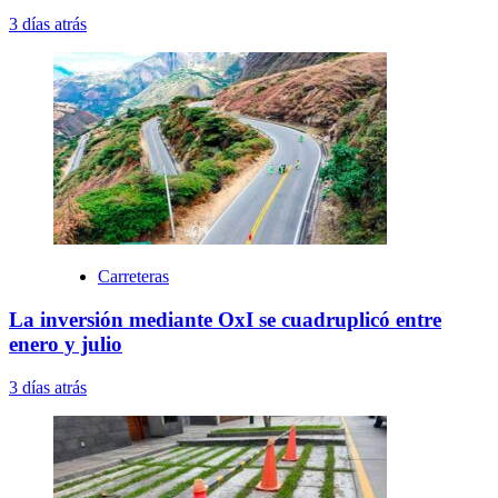
3 días atrás
Carreteras
La inversión mediante OxI se cuadruplicó entre
enero y julio
3 días atrás