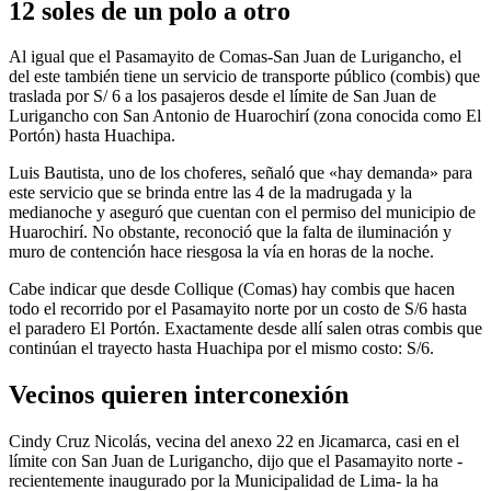
12 soles de un polo a otro
Al igual que el Pasamayito de Comas-San Juan de Lurigancho, el
del este también tiene un servicio de transporte público (combis) que
traslada por S/ 6 a los pasajeros desde el límite de San Juan de
Lurigancho con San Antonio de Huarochirí (zona conocida como El
Portón) hasta Huachipa.
Luis Bautista, uno de los choferes, señaló que «hay demanda» para
este servicio que se brinda entre las 4 de la madrugada y la
medianoche y aseguró que cuentan con el permiso del municipio de
Huarochirí. No obstante, reconoció que la falta de iluminación y
muro de contención hace riesgosa la vía en horas de la noche.
Cabe indicar que desde Collique (Comas) hay combis que hacen
todo el recorrido por el Pasamayito norte por un costo de S/6 hasta
el paradero El Portón. Exactamente desde allí salen otras combis que
continúan el trayecto hasta Huachipa por el mismo costo: S/6.
Vecinos quieren interconexión
Cindy Cruz Nicolás, vecina del anexo 22 en Jicamarca, casi en el
límite con San Juan de Lurigancho, dijo que el Pasamayito norte -
recientemente inaugurado por la Municipalidad de Lima- la ha