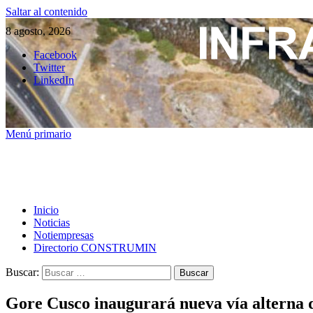
Saltar al contenido
8 agosto, 2026
Facebook
Twitter
LinkedIn
Menú primario
Inicio
Noticias
Notiempresas
Directorio CONSTRUMIN
Buscar:
Gore Cusco inaugurará nueva vía alterna d