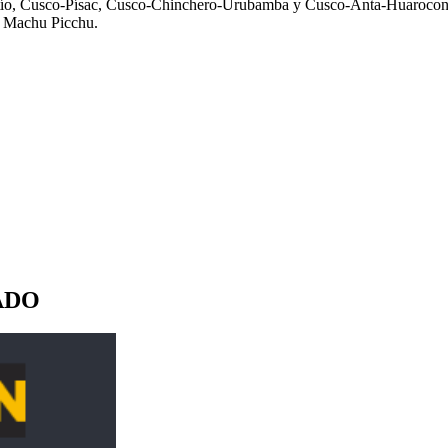
utío, Cusco-Písac, Cusco-Chinchero-Urubamba y Cusco-Anta-Huarocondo-
e Machu Picchu.
ADO