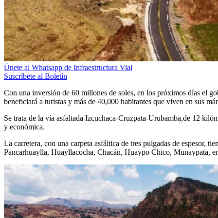
Únete al Whatsapp de Infraestructura Vial
Suscríbete al Boletín
Con una inversión de 60 millones de soles, en los próximos días el go
beneficiará a turistas y más de 40,000 habitantes que viven en sus má
Se trata de la vía asfaltada Izcuchaca-Cruzpata-Urubamba,de 12 kilóme
y económica.
La carretera, con una carpeta asfáltica de tres pulgadas de espesor, t
Pancarhuaylla, Huayllacocha, Chacán, Huaypo Chico, Munaypata, e