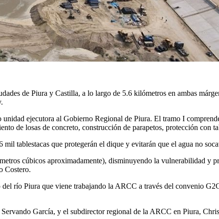
dades de Piura y Castilla, a lo largo de 5.6 kilómetros en ambas márgen
.
o unidad ejecutora al Gobierno Regional de Piura. El tramo I comprende
nto de losas de concreto, construcción de parapetos, protección con tab
6 mil tablestacas que protegerán el dique y evitarán que el agua no socav
metros cúbicos aproximadamente), disminuyendo la vulnerabilidad y pro
o Costero.
jo del río Piura que viene trabajando la ARCC a través del convenio G2
 Servando García, y el subdirector regional de la ARCC en Piura, Christ