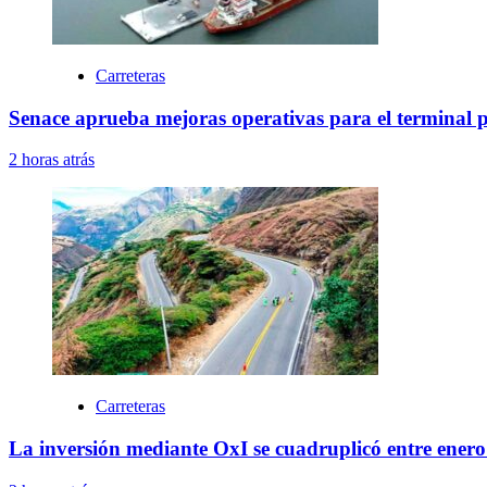
Carreteras
Senace aprueba mejoras operativas para el terminal 
2 horas atrás
Carreteras
La inversión mediante OxI se cuadruplicó entre enero 