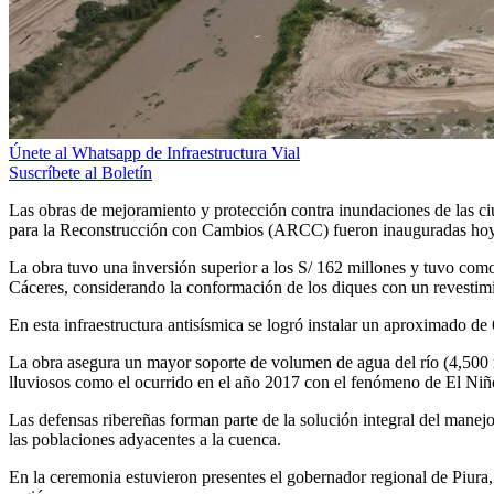
Únete al Whatsapp de Infraestructura Vial
Suscríbete al Boletín
Las obras de mejoramiento y protección contra inundaciones de las ciu
para la Reconstrucción con Cambios (ARCC) fueron inauguradas hoy
La obra tuvo una inversión superior a los S/ 162 millones y tuvo com
Cáceres, considerando la conformación de los diques con un revestimie
En esta infraestructura antisísmica se logró instalar un aproximado de 
La obra asegura un mayor soporte de volumen de agua del río (4,500 
lluviosos como el ocurrido en el año 2017 con el fenómeno de El Niñ
Las defensas ribereñas forman parte de la solución integral del mane
las poblaciones adyacentes a la cuenca.
En la ceremonia estuvieron presentes el gobernador regional de Piura,