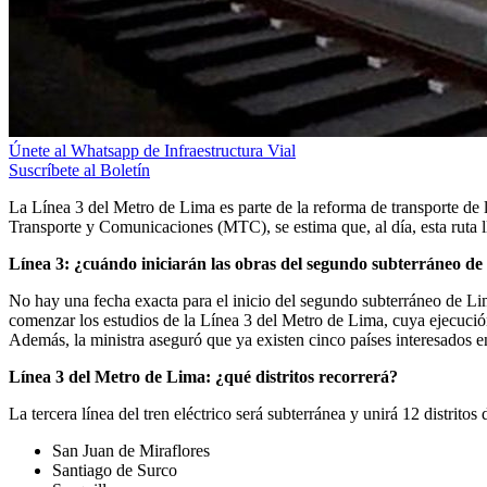
Únete al Whatsapp de Infraestructura Vial
Suscríbete al Boletín
La Línea 3 del Metro de Lima es parte de la reforma de transporte de 
Transporte y Comunicaciones (MTC), se estima que, al día, esta ruta l
Línea 3: ¿cuándo iniciarán las obras del segundo subterráneo d
No hay una fecha exacta para el inicio del segundo subterráneo de Li
comenzar los estudios de la Línea 3 del Metro de Lima, cuya ejecució
Además, la ministra aseguró que ya existen cinco países interesados e
Línea 3 del Metro de Lima: ¿qué distritos recorrerá?
La tercera línea del tren eléctrico será subterránea y unirá 12 distrito
San Juan de Miraflores
Santiago de Surco