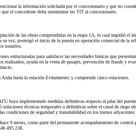
rcionar la información solicitada por el concesionario y que no const
 que el concedente deba suministrar las TIT al concesionario.
ptación de las obras comprendidas en la etapa 1A, lo cual impidió el in
 su vez, postergó el inicio de la puesta en operación comercial de la re
os usuarios.
ciones estructuradas para satisfacer las necesidades básicas que present
os realizados, ayuda en la venta de pasajes, prevención de fraude y evasi
ntacto.
 Anita hasta la estación Evitamiento; y comprende cinco estaciones.
TU haya implementado medidas definitivas respecto al pilar del puente 
ó soluciones técnicas temporales o definitivas sobre el canal de riego u
las condiciones de seguridad y transitabilidad en los tramos adyacentes 
ía hace 9 meses, como parte del permanente acompañamiento de control g
 346 495 238.