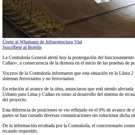
Únete al Whatsapp de Infraestructura Vial
Suscríbete al Boletín
La Contraloría General alertó hoy la postergación del funcionamient
Callao», a consecuencia de la demora en el inicio de las pruebas de p
Voceros de la Contraloría informaron que esta situación en la Línea 2
sistemas ferroviarios y no ferroviarios.
En relación al avance de la obra, anunciaron que está siendo afectada
Urbano para Lima y Callao en torno al desarrollo del sistema de recaud
del proyecto.
Esta diferencia de posiciones se vio reflejado en el 0% de avance de 
partes se han cursado diversas comunicaciones sin solucionar dicha si
De la información recabada por la Contraloría, el concesionario sostu
recaudo requerido.