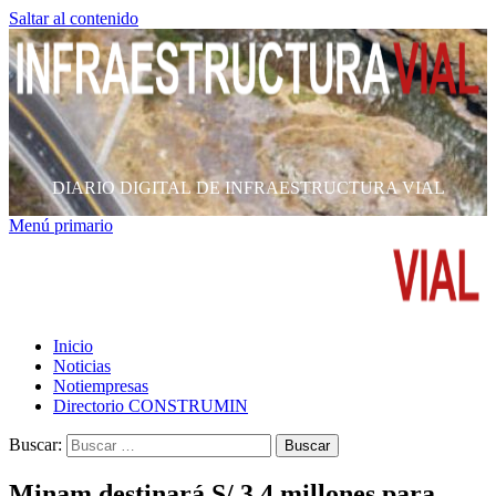
Saltar al contenido
DIARIO DIGITAL DE INFRAESTRUCTURA VIAL
Menú primario
Inicio
Noticias
Notiempresas
Directorio CONSTRUMIN
Buscar:
Minam destinará S/ 3.4 millones para