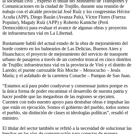
la sociedad civil”, expresó el titular del Ministerio de Transportes y
Comunicaciones en la ciudad de Trujillo, durante una reunión de
trabajo con el alcalde provincial José Ruíz y los congresistas Héctor
Acuña (APP), Diego Bazán (Avanza País), Víctor Flores (Fuerza
Popular), Magaly Ruíz (APP) y Roberto Kamiche (Perú
Democrático) para evaluar el avance de algunas obras y proyectos
de infraestructura vial en La Libertad.
Bustamante habló del actual estado de la obra de mejoramiento del
borde costero en los balnearios de Las Delicias, Buenos Aires y
Huanchaco; el proyecto de mejoramiento del servicio de transporte
urbano de pasajeros a través de un corredor troncal en cinco distritos
de Trujillo; infraestructura vial en la provincia de Virú y el distrito de
Laredo; el puente carrozable Río Moche – Menocucho – Jesús
María; y el asfaltado de la carretera Conache – Pampas de San Juan.
“Estamos acá para poder coadyuvar y consensuar juntos porque es
la única forma de poder encaminar el desarrollo de nuestra patria y
hacer posible que las megaobras de las regiones se ejecuten.
Cuenten con todo nuestro apoyo para destrabar obras e impulsar las
que están en ejecución. Somos el gobierno del pueblo, todos somos
el pueblo, sin distinción de clases ni ideologías políticas”, resaltó el
ministro.
El titular del sector también se refirió a la necesidad de solucionar las
brechas en las vías de comunicación para conectar de manera