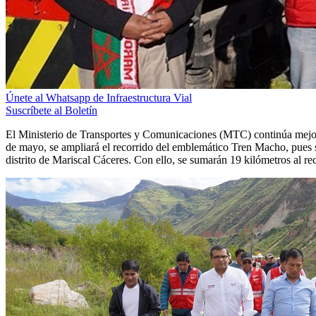
Únete al Whatsapp de Infraestructura Vial
Suscríbete al Boletín
El Ministerio de Transportes y Comunicaciones (MTC) continúa mejora
de mayo, se ampliará el recorrido del emblemático Tren Macho, pues s
distrito de Mariscal Cáceres. Con ello, se sumarán 19 kilómetros al re