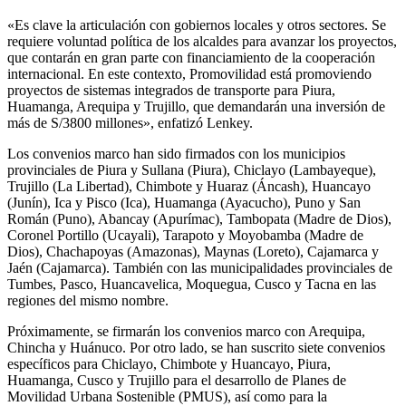
«Es clave la articulación con gobiernos locales y otros sectores. Se
requiere voluntad política de los alcaldes para avanzar los proyectos,
que contarán en gran parte con financiamiento de la cooperación
internacional. En este contexto, Promovilidad está promoviendo
proyectos de sistemas integrados de transporte para Piura,
Huamanga, Arequipa y Trujillo, que demandarán una inversión de
más de S/3800 millones», enfatizó Lenkey.
Los convenios marco han sido firmados con los municipios
provinciales de Piura y Sullana (Piura), Chiclayo (Lambayeque),
Trujillo (La Libertad), Chimbote y Huaraz (Áncash), Huancayo
(Junín), Ica y Pisco (Ica), Huamanga (Ayacucho), Puno y San
Román (Puno), Abancay (Apurímac), Tambopata (Madre de Dios),
Coronel Portillo (Ucayali), Tarapoto y Moyobamba (Madre de
Dios), Chachapoyas (Amazonas), Maynas (Loreto), Cajamarca y
Jaén (Cajamarca). También con las municipalidades provinciales de
Tumbes, Pasco, Huancavelica, Moquegua, Cusco y Tacna en las
regiones del mismo nombre.
Próximamente, se firmarán los convenios marco con Arequipa,
Chincha y Huánuco. Por otro lado, se han suscrito siete convenios
específicos para Chiclayo, Chimbote y Huancayo, Piura,
Huamanga, Cusco y Trujillo para el desarrollo de Planes de
Movilidad Urbana Sostenible (PMUS), así como para la