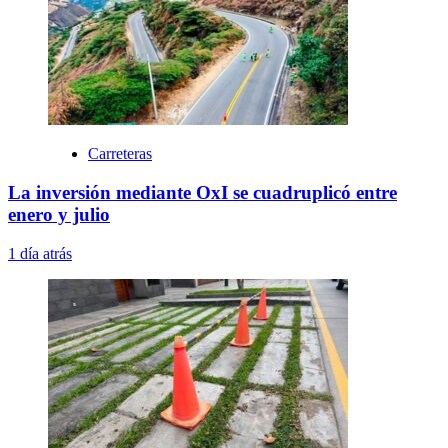
Carreteras
La inversión mediante OxI se cuadruplicó entre
enero y julio
1 día atrás