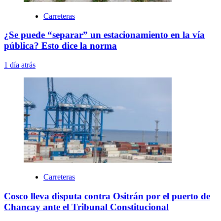
Carreteras
¿Se puede “separar” un estacionamiento en la vía
pública? Esto dice la norma
1 día atrás
Carreteras
Cosco lleva disputa contra Ositrán por el puerto de
Chancay ante el Tribunal Constitucional