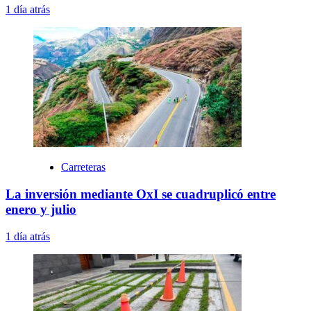
1 día atrás
Carreteras
La inversión mediante OxI se cuadruplicó entre
enero y julio
1 día atrás