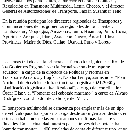
bienvenida a los participantes, el director general de Políticas y
Regulación en Transporte Multimodal, Lenin Checco, y el director
General de Autorizaciones de Transporte, Fabián Susanibar Tello.
En la reunión participan los directores regionales de Transportes y
Comunicaciones de los gobiernos regionales de La Libertad,
Lambayeque, Moquegua, Amazonas, Junín, Huánuco, Puno, Tacna,
Apurímac, Arequipa, Piura, Ayacucho, Cusco, Áncash, Lima
Provincias, Madre de Dios, Callao, Ucayali, Puno y Loreto.
Los temas tratados en la primera cita fueron los siguientes: “Rol de
los Gobiernos Regionales en la formalización de transporte
acuático”, a cargo de la directora de Políticas y Normas en
Transporte Acuático y Logística, Natalia Teruya; asimismo el “Plan
Nacional de Servicios e Infraestructura Logística 2021-2030 y
planificación logística a nivel Regional”, a cargo del coordinador
Óscar Díaz y el “Fomento del cabotaje marítimo”, a cargo de Álvaro
Rodríguez, coordinador de Cabotaje del MTC.
El transporte multimodal se caracteriza por emplear más de un tipo
de vehículo para transportar la carga desde su origen a su destino, en
este caso hablamos de las embarcaciones marítimas, lacustre y
fluviales. En la actualidad, nuestro país, a través del cabotaje, ha
logrado transportar 11 400 toneladas de carga de diferente tipo, entre