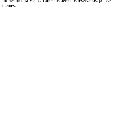
Infraestructura Vial © Todos los derechos reservados.
por AF
themes.