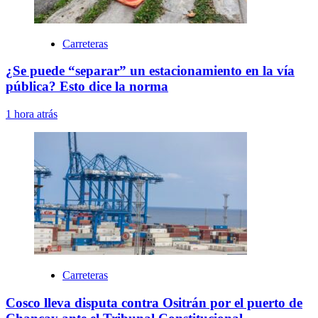
Carreteras
¿Se puede “separar” un estacionamiento en la vía
pública? Esto dice la norma
1 hora atrás
Carreteras
Cosco lleva disputa contra Ositrán por el puerto de