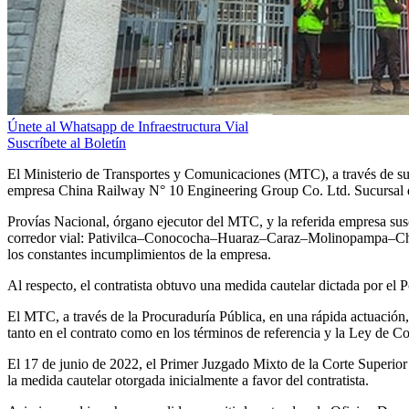
Únete al Whatsapp de Infraestructura Vial
Suscríbete al Boletín
El Ministerio de Transportes y Comunicaciones (MTC), a través de su Pr
empresa China Railway N° 10 Engineering Group Co. Ltd. Sucursal d
Provías Nacional, órgano ejecutor del MTC, y la referida empresa sus
corredor vial: Pativilca–Conococha–Huaraz–Caraz–Molinopampa–Chiq
los constantes incumplimientos de la empresa.
Al respecto, el contratista obtuvo una medida cautelar dictada por el 
El MTC, a través de la Procuraduría Pública, en una rápida actuación,
tanto en el contrato como en los términos de referencia y la Ley de C
El 17 de junio de 2022, el Primer Juzgado Mixto de la Corte Superior
la medida cautelar otorgada inicialmente a favor del contratista.