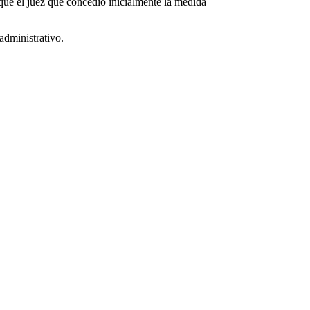
que el juez que concedió inicialmente la medida
administrativo.