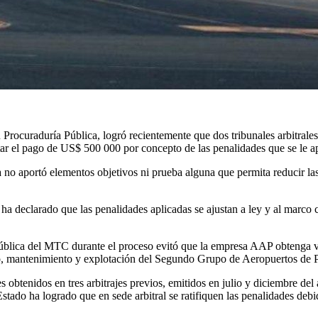
Procuraduría Pública, logró recientemente que dos tribunales arbitrale
r el pago de US$ 500 000 por concepto de las penalidades que se le ap
 no aportó elementos objetivos ni prueba alguna que permita reducir las
al ha declarado que las penalidades aplicadas se ajustan a ley y al marco 
 Pública del MTC durante el proceso evitó que la empresa AAP obtenga 
o, mantenimiento y explotación del Segundo Grupo de Aeropuertos de P
 obtenidos en tres arbitrajes previos, emitidos en julio y diciembre del 
tado ha logrado que en sede arbitral se ratifiquen las penalidades deb