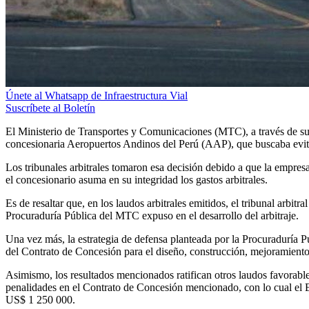
Únete al Whatsapp de Infraestructura Vial
Suscríbete al Boletín
El Ministerio de Transportes y Comunicaciones (MTC), a través de su 
concesionaria Aeropuertos Andinos del Perú (AAP), que buscaba evita
Los tribunales arbitrales tomaron esa decisión debido a que la empresa
el concesionario asuma en su integridad los gastos arbitrales.
Es de resaltar que, en los laudos arbitrales emitidos, el tribunal arbitr
Procuraduría Pública del MTC expuso en el desarrollo del arbitraje.
Una vez más, la estrategia de defensa planteada por la Procuraduría
del Contrato de Concesión para el diseño, construcción, mejoramient
Asimismo, los resultados mencionados ratifican otros laudos favorables
penalidades en el Contrato de Concesión mencionado, con lo cual el Es
US$ 1 250 000.