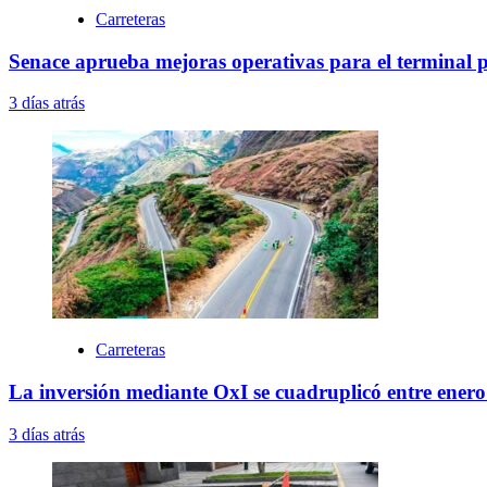
Carreteras
Senace aprueba mejoras operativas para el terminal 
3 días atrás
Carreteras
La inversión mediante OxI se cuadruplicó entre enero 
3 días atrás