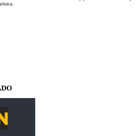
azónica.
ADO