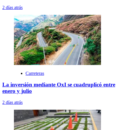
2 días atrás
Carreteras
La inversión mediante OxI se cuadruplicó entre
enero y julio
2 días atrás