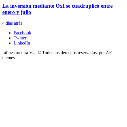
La inversión mediante OxI se cuadruplicó entre
enero y julio
4 días atrás
Facebook
Twitter
LinkedIn
Infraestructura Vial © Todos los derechos reservados.
por AF
themes.