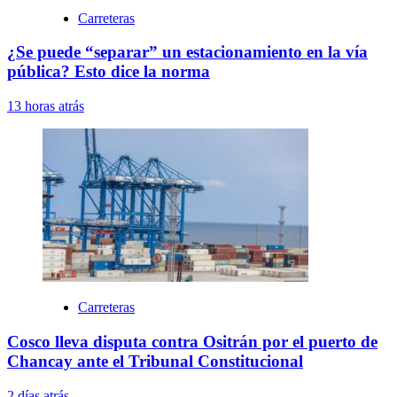
Carreteras
¿Se puede “separar” un estacionamiento en la vía
pública? Esto dice la norma
13 horas atrás
Carreteras
Cosco lleva disputa contra Ositrán por el puerto de
Chancay ante el Tribunal Constitucional
2 días atrás