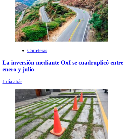
Carreteras
La inversión mediante OxI se cuadruplicó entre
enero y julio
1 día atrás