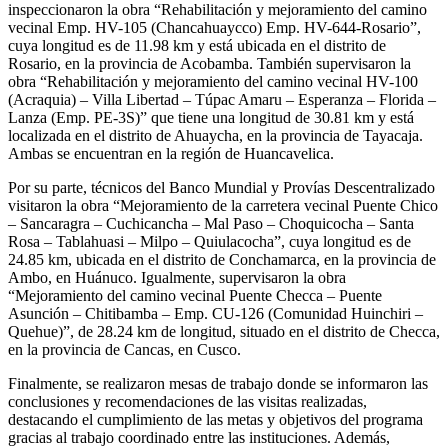
inspeccionaron la obra “Rehabilitación y mejoramiento del camino
vecinal Emp. HV-105 (Chancahuaycco) Emp. HV-644-Rosario”,
cuya longitud es de 11.98 km y está ubicada en el distrito de
Rosario, en la provincia de Acobamba. También supervisaron la
obra “Rehabilitación y mejoramiento del camino vecinal HV-100
(Acraquia) – Villa Libertad – Túpac Amaru – Esperanza – Florida –
Lanza (Emp. PE-3S)” que tiene una longitud de 30.81 km y está
localizada en el distrito de Ahuaycha, en la provincia de Tayacaja.
Ambas se encuentran en la región de Huancavelica.
Por su parte, técnicos del Banco Mundial y Provías Descentralizado
visitaron la obra “Mejoramiento de la carretera vecinal Puente Chico
– Sancaragra – Cuchicancha – Mal Paso – Choquicocha – Santa
Rosa – Tablahuasi – Milpo – Quiulacocha”, cuya longitud es de
24.85 km, ubicada en el distrito de Conchamarca, en la provincia de
Ambo, en Huánuco. Igualmente, supervisaron la obra
“Mejoramiento del camino vecinal Puente Checca – Puente
Asunción – Chitibamba – Emp. CU-126 (Comunidad Huinchiri –
Quehue)”, de 28.24 km de longitud, situado en el distrito de Checca,
en la provincia de Cancas, en Cusco.
Finalmente, se realizaron mesas de trabajo donde se informaron las
conclusiones y recomendaciones de las visitas realizadas,
destacando el cumplimiento de las metas y objetivos del programa
gracias al trabajo coordinado entre las instituciones. Además,