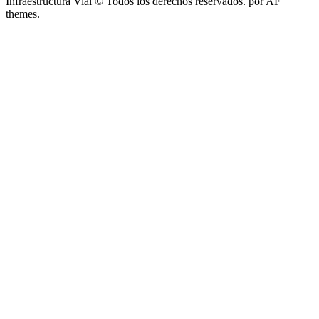
Infraestructura Vial © Todos los derechos reservados.
por AF
themes.