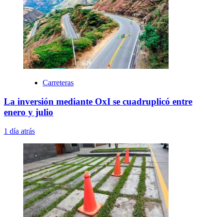
Carreteras
La inversión mediante OxI se cuadruplicó entre
enero y julio
1 día atrás