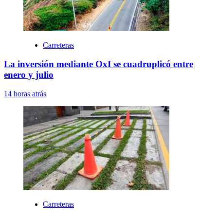
Carreteras
La inversión mediante OxI se cuadruplicó entre
enero y julio
14 horas atrás
Carreteras