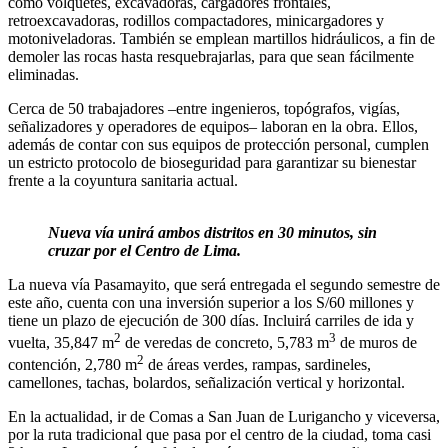
como volquetes, excavadoras, cargadores frontales,
retroexcavadoras, rodillos compactadores, minicargadores y
motoniveladoras. También se emplean martillos hidráulicos, a fin de
demoler las rocas hasta resquebrajarlas, para que sean fácilmente
eliminadas.
Cerca de 50 trabajadores –entre ingenieros, topógrafos, vigías,
señalizadores y operadores de equipos– laboran en la obra. Ellos,
además de contar con sus equipos de protección personal, cumplen
un estricto protocolo de bioseguridad para garantizar su bienestar
frente a la coyuntura sanitaria actual.
Nueva vía unirá ambos distritos en 30 minutos, sin
cruzar por el Centro de Lima.
La nueva vía Pasamayito, que será entregada el segundo semestre de
este año, cuenta con una inversión superior a los S/60 millones y
tiene un plazo de ejecución de 300 días. Incluirá carriles de ida y
2
3
vuelta, 35,847 m
de veredas de concreto, 5,783 m
de muros de
2
contención, 2,780 m
de áreas verdes, rampas, sardineles,
camellones, tachas, bolardos, señalización vertical y horizontal.
En la actualidad, ir de Comas a San Juan de Lurigancho y viceversa,
por la ruta tradicional que pasa por el centro de la ciudad, toma casi