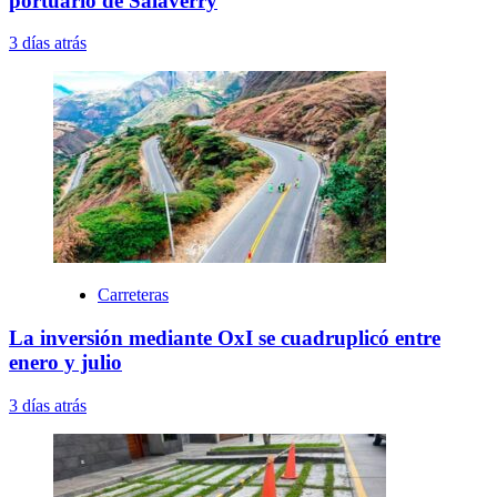
portuario de Salaverry
3 días atrás
Carreteras
La inversión mediante OxI se cuadruplicó entre
enero y julio
3 días atrás