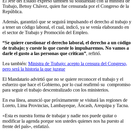
El Jefe del Estado expresó también su solidaridad con la ministra de
Trabajo, Betssy Chávez, quien fue censurada por el Congreso de la
República.
Además, garantizó que se seguirá impulsando el derecho al trabajo y
a tener un código laboral, el cual, indicó, ya se venía elaborando en
el sector de Trabajo y Promoción del Empleo.
“Se quiere cuestionar el derecho laboral, el derecho a un código
de trabajo; y cueste lo que cueste lo impulsaremos. No vamos a
darle el gusto a las personas que critican”
, refirió.
Lea también:
Ministra de Trabajo: acepto la censura del Congreso,
pero será la historia la que juzgue
El Mandatario advirtió que no se quiere reconocer el trabajo y el
esfuerzo que hace el Gobierno, por lo cual reafirmó su compromiso
para seguir el trabajo descentralizado con los ministerios.
En esa línea, anunció que próximamente se visitará las regiones de
Loreto, Lima Provincias, Lambayeque, Áncash, Arequipa y Tacna.
«Esta es nuestra forma de trabajar y nadie nos puede quitar o
modificar la agenda porque son ustedes quienes nos ha puesto al
frente del país», enfatizó.